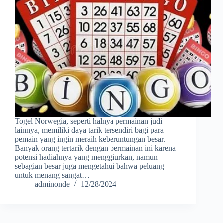
Togel Norwegia, seperti halnya permainan judi
lainnya, memiliki daya tarik tersendiri bagi para
pemain yang ingin meraih keberuntungan besar.
Banyak orang tertarik dengan permainan ini karena
potensi hadiahnya yang menggiurkan, namun
sebagian besar juga mengetahui bahwa peluang
untuk menang sangat…
adminonde
12/28/2024