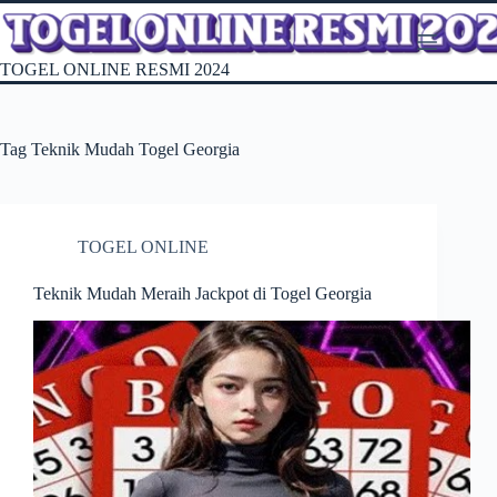
Skip
to
content
TOGEL ONLINE RESMI 2024
Tag
Teknik Mudah Togel Georgia
TOGEL ONLINE
Teknik Mudah Meraih Jackpot di Togel Georgia