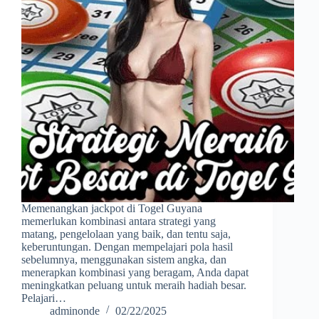
Memenangkan jackpot di Togel Guyana
memerlukan kombinasi antara strategi yang
matang, pengelolaan yang baik, dan tentu saja,
keberuntungan. Dengan mempelajari pola hasil
sebelumnya, menggunakan sistem angka, dan
menerapkan kombinasi yang beragam, Anda dapat
meningkatkan peluang untuk meraih hadiah besar.
Pelajari…
adminonde
02/22/2025