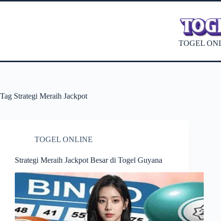
Skip
to
content
TOGEL ONL
Tag
Strategi Meraih Jackpot
TOGEL ONLINE
Strategi Meraih Jackpot Besar di Togel Guyana