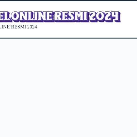
INE RESMI 2024