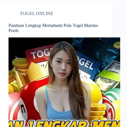
TOGEL ONLINE
Panduan Lengkap Memahami Pola Togel Maroko
Pools