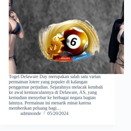
Togel Delaware Day merupakan salah satu varian
permainan lotere yang populer di kalangan
penggemar perjudian. Sejarahnya melacak kembali
ke awal kemunculannya di Delaware, AS, yang
kemudian menyebar ke berbagai negara bagian
lainnya. Permainan ini menarik minat karena
memberikan peluang bagi…
adminonde
05/20/2024