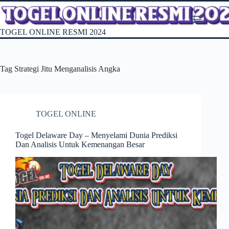
Skip
to
content
TOGEL ONLINE RESMI 2024
Tag
Strategi Jitu Menganalisis Angka
TOGEL ONLINE
Togel Delaware Day – Menyelami Dunia Prediksi
Dan Analisis Untuk Kemenangan Besar