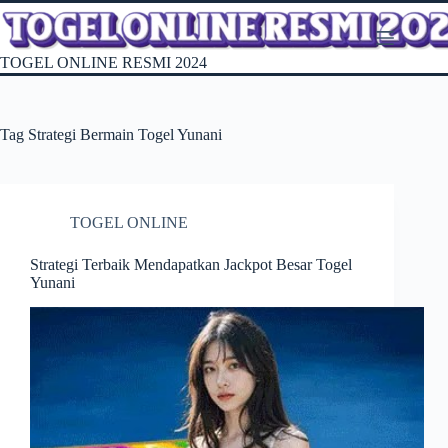
Skip
to
content
TOGEL ONLINE RESMI 2024
Tag
Strategi Bermain Togel Yunani
TOGEL ONLINE
Strategi Terbaik Mendapatkan Jackpot Besar Togel
Yunani