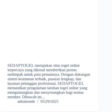
SEDAPTOGEL merupakan situs togel online
terpercaya yang dikenal memberikan promo
melimpah untuk para pemainnya. Dengan dukungan
sistem keamanan terbaik, pasaran lengkap, dan
layanan pelanggan profesional, SEDAPTOGEL
memastikan pengalaman taruhan togel online yang
menguntungkan dan menyenangkan bagi semua
member. Dibawah ini…
adminonde
05/29/2025