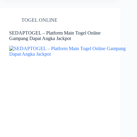
TOGEL ONLINE
SEDAPTOGEL – Platform Main Togel Online
Gampang Dapat Angka Jackpot