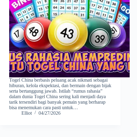
Togel China berbasis peluang acak nikmati sebagai
hiburan, kelola ekspektasi, dan bermain dengan bijak
serta bertanggung jawab. Istilah “rumus rahasia”
dalam dunia Togel China sering kali menjadi daya
tarik tersendiri bagi banyak pemain yang berharap
bisa menemukan cara pasti untuk…
Elliot
04/27/2026