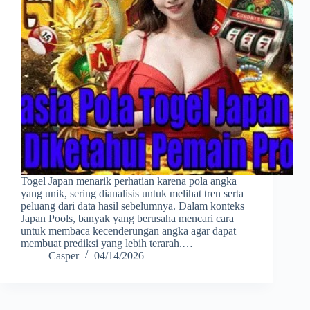
Togel Japan menarik perhatian karena pola angka
yang unik, sering dianalisis untuk melihat tren serta
peluang dari data hasil sebelumnya. Dalam konteks
Japan Pools, banyak yang berusaha mencari cara
untuk membaca kecenderungan angka agar dapat
membuat prediksi yang lebih terarah.…
Casper
04/14/2026