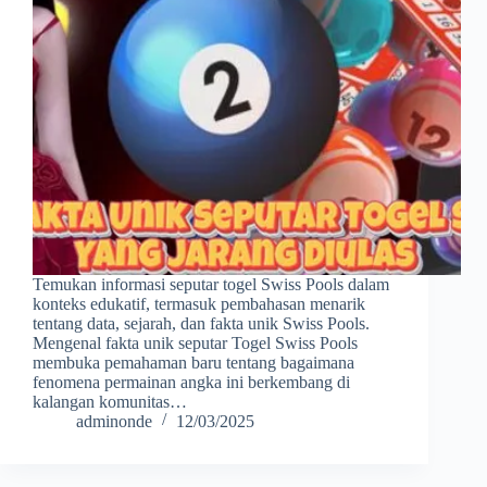
Temukan informasi seputar togel Swiss Pools dalam
konteks edukatif, termasuk pembahasan menarik
tentang data, sejarah, dan fakta unik Swiss Pools.
Mengenal fakta unik seputar Togel Swiss Pools
membuka pemahaman baru tentang bagaimana
fenomena permainan angka ini berkembang di
kalangan komunitas…
adminonde
12/03/2025