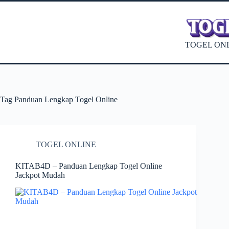
Skip
to
content
TOGEL ONL
Tag
Panduan Lengkap Togel Online
TOGEL ONLINE
KITAB4D – Panduan Lengkap Togel Online
Jackpot Mudah