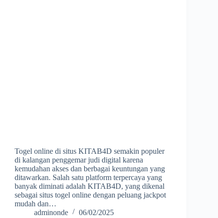
Togel online di situs KITAB4D semakin populer
di kalangan penggemar judi digital karena
kemudahan akses dan berbagai keuntungan yang
ditawarkan. Salah satu platform terpercaya yang
banyak diminati adalah KITAB4D, yang dikenal
sebagai situs togel online dengan peluang jackpot
mudah dan…
adminonde
06/02/2025