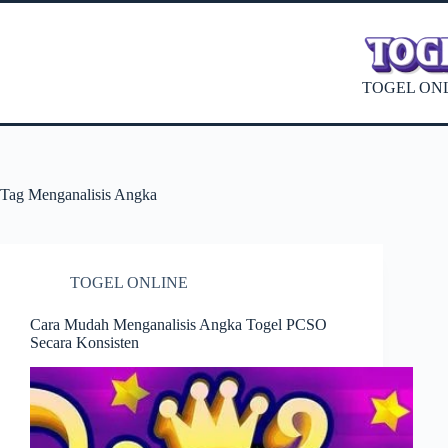
Skip
to
content
TOGEL ONL
Tag
Menganalisis Angka
TOGEL ONLINE
Cara Mudah Menganalisis Angka Togel PCSO
Secara Konsisten