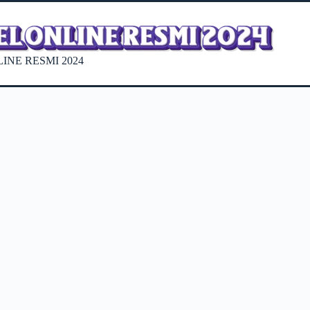
INE RESMI 2024