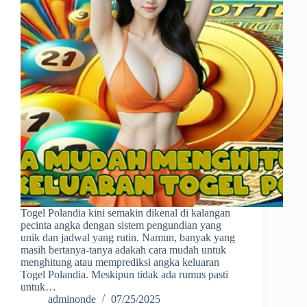
Togel Polandia kini semakin dikenal di kalangan
pecinta angka dengan sistem pengundian yang
unik dan jadwal yang rutin. Namun, banyak yang
masih bertanya-tanya adakah cara mudah untuk
menghitung atau memprediksi angka keluaran
Togel Polandia. Meskipun tidak ada rumus pasti
untuk…
adminonde
07/25/2025