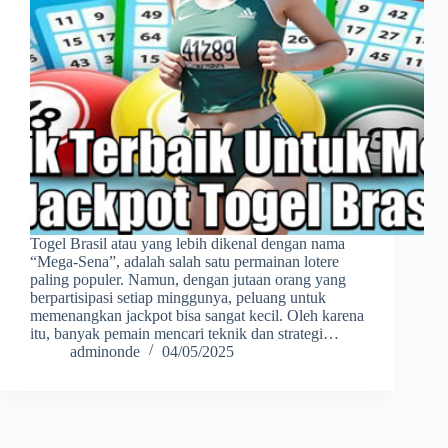
Togel Brasil atau yang lebih dikenal dengan nama
“Mega-Sena”, adalah salah satu permainan lotere
paling populer. Namun, dengan jutaan orang yang
berpartisipasi setiap minggunya, peluang untuk
memenangkan jackpot bisa sangat kecil. Oleh karena
itu, banyak pemain mencari teknik dan strategi…
adminonde
04/05/2025