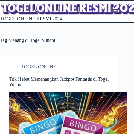
Skip
to
content
TOGEL ONLINE RESMI 2024
Tag
Menang di Togel Yunani
TOGEL ONLINE
Trik Hebat Memenangkan Jackpot Fantastis di Togel
Yunani