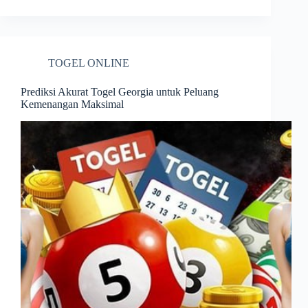
TOGEL ONLINE
Prediksi Akurat Togel Georgia untuk Peluang
Kemenangan Maksimal