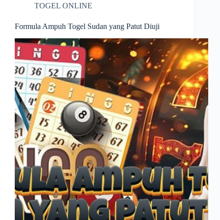
TOGEL ONLINE
Formula Ampuh Togel Sudan yang Patut Diuji