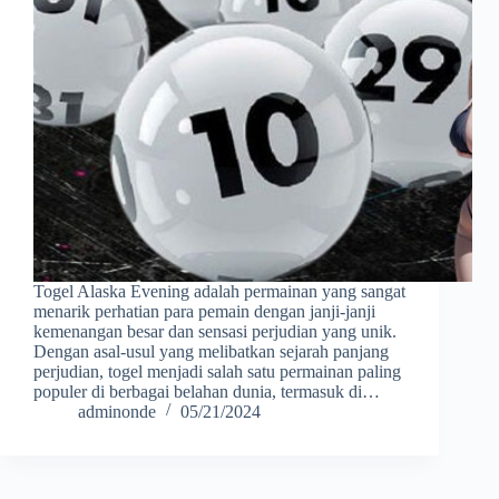
Togel Alaska Evening adalah permainan yang sangat
menarik perhatian para pemain dengan janji-janji
kemenangan besar dan sensasi perjudian yang unik.
Dengan asal-usul yang melibatkan sejarah panjang
perjudian, togel menjadi salah satu permainan paling
populer di berbagai belahan dunia, termasuk di…
adminonde
05/21/2024