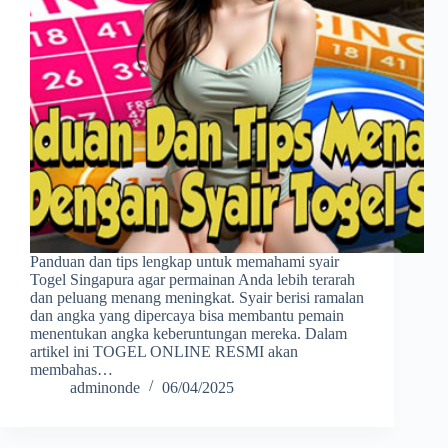
Panduan dan tips lengkap untuk memahami syair
Togel Singapura agar permainan Anda lebih terarah
dan peluang menang meningkat. Syair berisi ramalan
dan angka yang dipercaya bisa membantu pemain
menentukan angka keberuntungan mereka. Dalam
artikel ini TOGEL ONLINE RESMI akan
membahas…
adminonde
06/04/2025