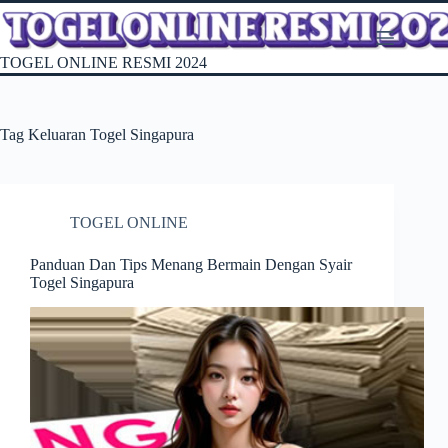
Skip
to
content
TOGEL ONLINE RESMI 2024
Tag
Keluaran Togel Singapura
TOGEL ONLINE
Panduan Dan Tips Menang Bermain Dengan Syair
Togel Singapura