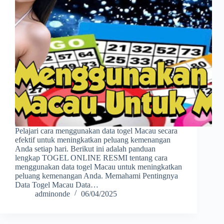
Pelajari cara menggunakan data togel Macau secara
efektif untuk meningkatkan peluang kemenangan
Anda setiap hari. Berikut ini adalah panduan
lengkap TOGEL ONLINE RESMI tentang cara
menggunakan data togel Macau untuk meningkatkan
peluang kemenangan Anda. Memahami Pentingnya
Data Togel Macau Data…
adminonde
06/04/2025