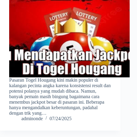
Pasaran Togel Hougang kini makin populer di
kalangan pecinta angka karena konsistensi result dan
potensi polanya yang mudah dibaca. Namun,
banyak pemain masih bingung bagaimana cara
menembus jackpot besar di pasaran ini. Beberapa
hanya mengandalkan keberuntungan, padahal
dengan trik yang…
adminonde
07/24/2025