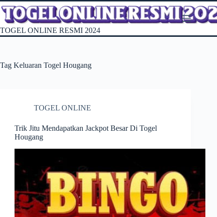
Skip
to
content
TOGEL ONLINE RESMI 2024
Tag
Keluaran Togel Hougang
TOGEL ONLINE
Trik Jitu Mendapatkan Jackpot Besar Di Togel
Hougang