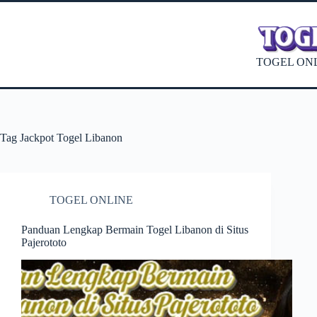
Skip
to
content
TOGEL ONL
Tag
Jackpot Togel Libanon
TOGEL ONLINE
Panduan Lengkap Bermain Togel Libanon di Situs
Pajerototo