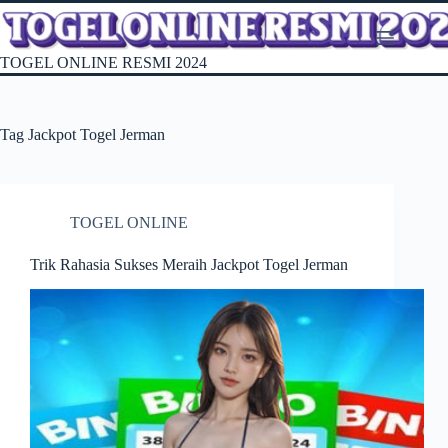
Skip
to
content
TOGEL ONLINE RESMI 2024
Tag
Jackpot Togel Jerman
TOGEL ONLINE
Trik Rahasia Sukses Meraih Jackpot Togel Jerman