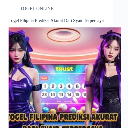
TOGEL ONLINE
Togel Filipina Prediksi Akurat Dari Syair Terpercaya