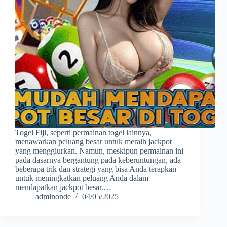
Togel Fiji, seperti permainan togel lainnya,
menawarkan peluang besar untuk meraih jackpot
yang menggiurkan. Namun, meskipun permainan ini
pada dasarnya bergantung pada keberuntungan, ada
beberapa trik dan strategi yang bisa Anda terapkan
untuk meningkatkan peluang Anda dalam
mendapatkan jackpot besar.…
adminonde
04/05/2025