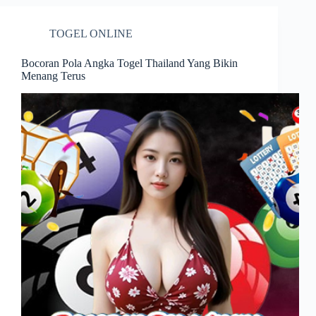
TOGEL ONLINE
Bocoran Pola Angka Togel Thailand Yang Bikin
Menang Terus