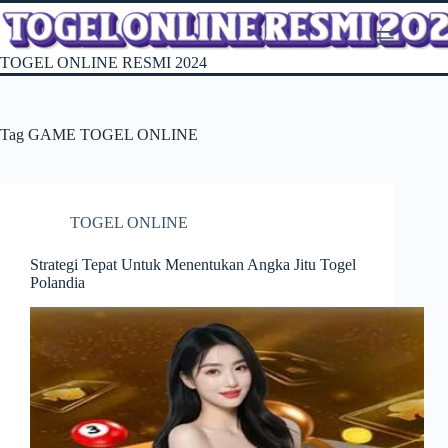
Skip
to
content
TOGEL ONLINE RESMI 2024
Tag
GAME TOGEL ONLINE
TOGEL ONLINE
Strategi Tepat Untuk Menentukan Angka Jitu Togel
Polandia