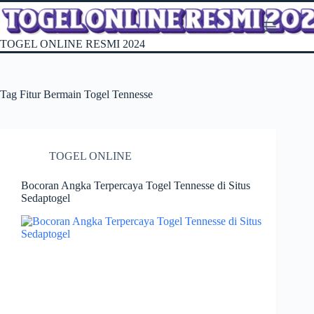
Skip
to
content
TOGEL ONLINE RESMI 2024
Tag
Fitur Bermain Togel Tennesse
TOGEL ONLINE
Bocoran Angka Terpercaya Togel Tennesse di Situs
Sedaptogel