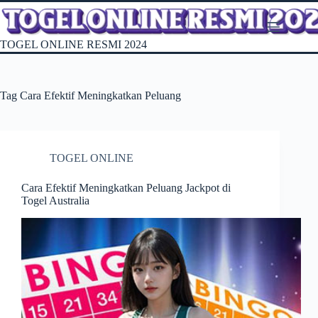
Skip
to
content
TOGEL ONLINE RESMI 2024
Tag
Cara Efektif Meningkatkan Peluang
TOGEL ONLINE
Cara Efektif Meningkatkan Peluang Jackpot di
Togel Australia