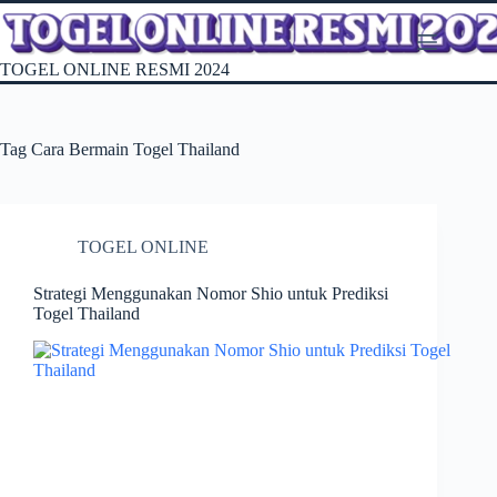
Skip
to
content
TOGEL ONLINE RESMI 2024
Tag
Cara Bermain Togel Thailand
TOGEL ONLINE
Strategi Menggunakan Nomor Shio untuk Prediksi
Togel Thailand