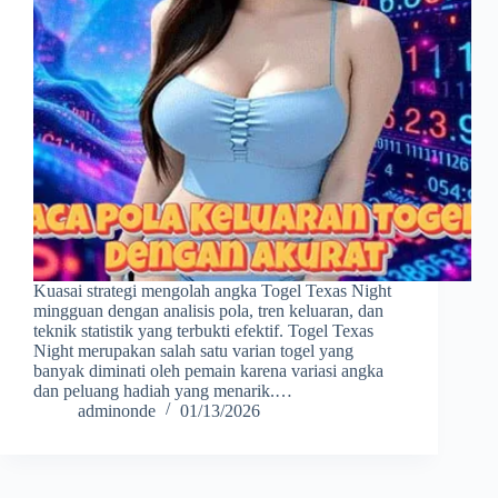
Kuasai strategi mengolah angka Togel Texas Night
mingguan dengan analisis pola, tren keluaran, dan
teknik statistik yang terbukti efektif. Togel Texas
Night merupakan salah satu varian togel yang
banyak diminati oleh pemain karena variasi angka
dan peluang hadiah yang menarik.…
adminonde
01/13/2026