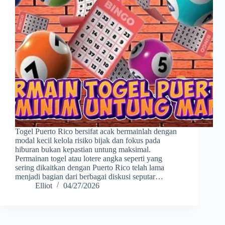
Togel Puerto Rico bersifat acak bermainlah dengan
modal kecil kelola risiko bijak dan fokus pada
hiburan bukan kepastian untung maksimal.
Permainan togel atau lotere angka seperti yang
sering dikaitkan dengan Puerto Rico telah lama
menjadi bagian dari berbagai diskusi seputar…
Elliot
04/27/2026