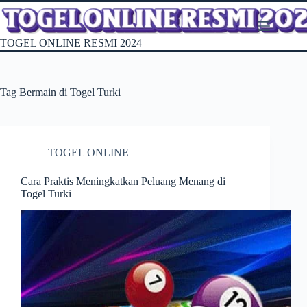
Skip
to
content
TOGEL ONLINE RESMI 2024
Tag
Bermain di Togel Turki
TOGEL ONLINE
Cara Praktis Meningkatkan Peluang Menang di
Togel Turki