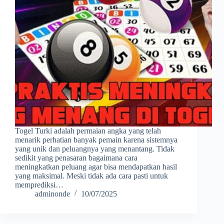
Togel Turki adalah permaian angka yang telah
menarik perhatian banyak pemain karena sistemnya
yang unik dan peluangnya yang menantang. Tidak
sedikit yang penasaran bagaimana cara
meningkatkan peluang agar bisa mendapatkan hasil
yang maksimal. Meski tidak ada cara pasti untuk
memprediksi…
adminonde
10/07/2025