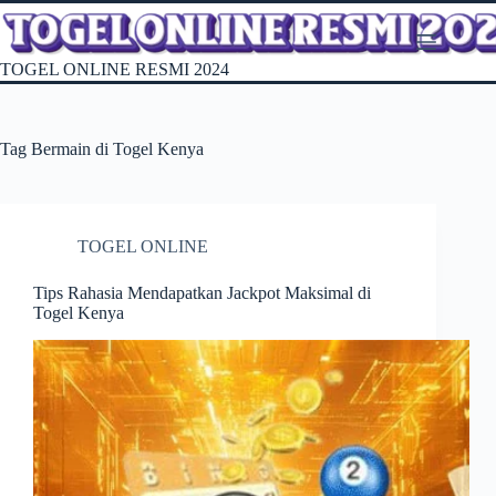
Skip
to
content
TOGEL ONLINE RESMI 2024
Tag
Bermain di Togel Kenya
TOGEL ONLINE
Tips Rahasia Mendapatkan Jackpot Maksimal di
Togel Kenya