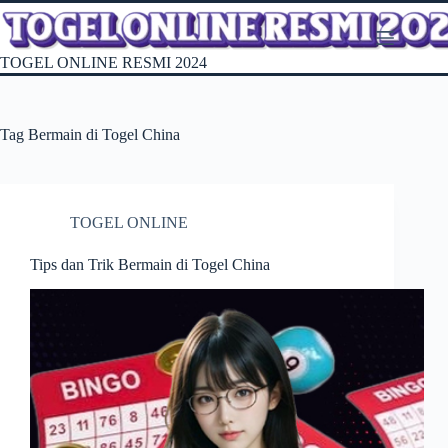
Skip
to
content
TOGEL ONLINE RESMI 2024
Tag
Bermain di Togel China
TOGEL ONLINE
Tips dan Trik Bermain di Togel China