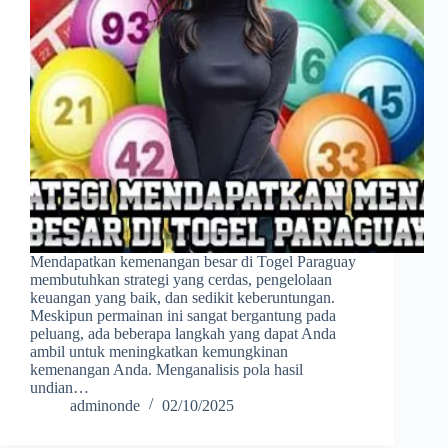
Mendapatkan kemenangan besar di Togel Paraguay
membutuhkan strategi yang cerdas, pengelolaan
keuangan yang baik, dan sedikit keberuntungan.
Meskipun permainan ini sangat bergantung pada
peluang, ada beberapa langkah yang dapat Anda
ambil untuk meningkatkan kemungkinan
kemenangan Anda. Menganalisis pola hasil
undian…
adminonde
02/10/2025