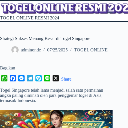
Skip
to
content
TOGEL ONLINE RESMI 2024
Strategi Sukses Menang Besar di Togel Singapore
adminonde
07/25/2025
TOGEL ONLINE
Bagikan
W
F
M
T
S
L
X
Share
h
a
e
e
k
i
Togel Singapore telah lama menjadi salah satu permainan
a
c
s
l
y
n
angka paling diminati oleh para penggemar togel di Asia,
t
e
s
e
p
e
termasuk Indonesia.
s
b
e
g
e
A
o
n
r
p
o
g
a
p
k
e
m