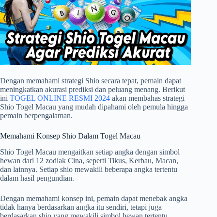
r
Dengan memahami strategi Shio secara tepat, pemain dapat
meningkatkan akurasi prediksi dan peluang menang. Berikut
ini
TOGEL ONLINE RESMI 2024
akan membahas strategi
Shio Togel Macau yang mudah dipahami oleh pemula hingga
pemain berpengalaman.
Memahami Konsep Shio Dalam Togel Macau
Shio Togel Macau mengaitkan setiap angka dengan simbol
hewan dari 12 zodiak Cina, seperti Tikus, Kerbau, Macan,
dan lainnya. Setiap shio mewakili beberapa angka tertentu
dalam hasil pengundian.
Dengan memahami konsep ini, pemain dapat menebak angka
tidak hanya berdasarkan angka itu sendiri, tetapi juga
berdasarkan shio yang mewakili simbol hewan tertentu.