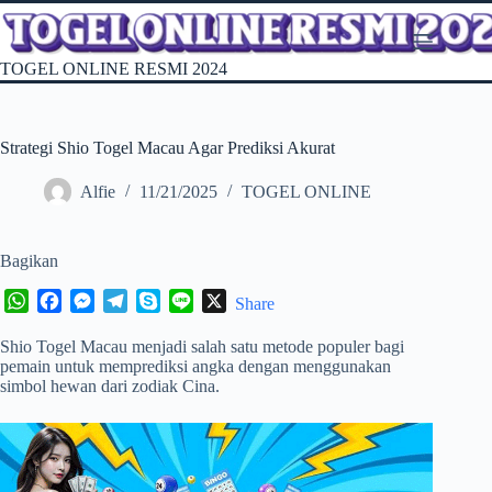
Skip
to
content
TOGEL ONLINE RESMI 2024
Strategi Shio Togel Macau Agar Prediksi Akurat
Alfie
11/21/2025
TOGEL ONLINE
Bagikan
W
F
M
T
S
L
X
Share
h
a
e
e
k
i
Shio Togel Macau menjadi salah satu metode populer bagi
a
c
s
l
y
n
pemain untuk memprediksi angka dengan menggunakan
t
e
s
e
p
e
simbol hewan dari zodiak Cina.
s
b
e
g
e
A
o
n
r
p
o
g
a
p
k
e
m