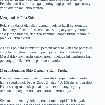
Pemahaman dasar ini sangat penting bagi pemula agar strategi
yang diterapkan lebih terarah.
Menganalisis Pola Shio
Pola Shio dapat dianalisis dengan melihat hasil pengundian
sebelumnya. Pemain bisa mencatat shio yang sering muncul,
shio jarang muncul, dan tren kemunculannya untuk membuat
prediksi lebih akurat.
Analisis pola ini membantu pemain menentukan shio potensial
yang kemungkinan muncul pada pengundian berikutnya.
Meski tidak menjamin kemenangan, metode ini meningkatkan
peluang prediksi lebih tepat dan terstruktur.
Menggabungkan Shio Dengan Sistem Taruhan
Banyak pemain menggabungkan shio dengan sistem taruhan
lain, seperti colok bebas, 2D, 3D, atau 4D. Misalnya, jika shio
Kuda sering muncul, pemain bisa memilih angka yang
berkaitan dengan Kuda pada taruhan berikutnya.
Sistem ini memungkinkan pemain menutupi lebih banyak
kombinasi angka tanpa harus meningkatkan modal secara