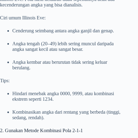
kecenderungan angka yang bisa dianalisis.
Ciri umum Illinois Eve:
Cenderung seimbang antara angka ganjil dan genap.
Angka tengah (20–49) lebih sering muncul daripada
angka sangat kecil atau sangat besar.
Angka kembar atau berurutan tidak sering keluar
berulang.
Tips:
Hindari menebak angka 0000, 9999, atau kombinasi
ekstrem seperti 1234.
Kombinasikan angka dari rentang yang berbeda (tinggi,
sedang, rendah).
2. Gunakan Metode Kombinasi Pola 2-1-1