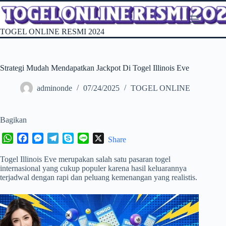
Skip
to
content
TOGEL ONLINE RESMI 2024
Strategi Mudah Mendapatkan Jackpot Di Togel Illinois Eve
adminonde
07/24/2025
TOGEL ONLINE
Bagikan
W
F
M
T
S
L
X
Share
h
a
e
e
k
i
Togel Illinois Eve merupakan salah satu pasaran togel
a
c
s
l
y
n
internasional yang cukup populer karena hasil keluarannya
t
e
s
e
p
e
terjadwal dengan rapi dan peluang kemenangan yang realistis.
s
b
e
g
e
A
o
n
r
p
o
g
a
p
k
e
m