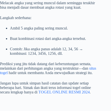
Melacak angka yang sering muncul dalam seminggu terakhir
bisa menjadi dasar membuat angka rotasi yang kuat.
Langkah sederhana:
Ambil 5 angka paling sering muncul.
Buat kombinasi rotasi dari angka-angka tersebut.
Contoh: Jika angka panas adalah 12, 34, 56 →
kombinasi: 1234, 3456, 1256, dll.
Prediksi yang jitu tidak datang dari keberuntungan semata,
melainkan dari perhitungan angka yang terstruktur—dan
situs
togel
hadir untuk membantu Anda mewujudkan strategi itu.
Jangan lupa untuk simpan hasil catatan dan update setiap
beberapa hari. Simak dan ikuti terus informasi togel online
secara lengkap hanya di
TOGEL ONLINE RESMI 2024
.