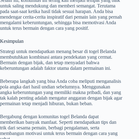
Selain itu, komunitas ini sering kali menjadi tempat yang baik
untuk saling mendukung dan memberi semangat. Terutama
pada saat-saat ketika hasil tidak sesuai harapan. Anda bisa
mendengar cerita-cerita inspiratif dari pemain lain yang pernah
mengalami keberuntungan, sehingga bisa memotivasi Anda
untuk terus bermain dengan cara yang positif.
Kesimpulan
Strategi untuk mendapatkan menang besar di togel Belanda
membutuhkan kombinasi antara pendekatan yang cermat.
Bermain dengan bijak, dan tetap menyadari bahwa
keberuntungan adalah faktor utama dalam permainan ini.
Beberapa langkah yang bisa Anda coba meliputi menganalisis
pola angka dari hasil undian sebelumnya. Menggunakan
angka keberuntungan yang memiliki makna pribadi, dan yang
tak kalah penting adalah mengatur anggaran dengan bijak agar
permainan tetap menjadi hiburan, bukan beban.
Bergabung dengan komunitas togel Belanda dapat
memberikan banyak manfaat. Seperti mendapatkan tips dan
trik dari sesama pemain, berbagi pengalaman, serta
membangun motivasi untuk terus bermain dengan cara yang
sehat.