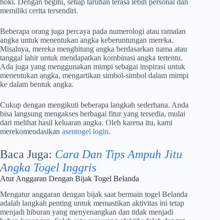
hoki. Dengan begitu, setiap taruhan terasa lebih personal dan
memiliki cerita tersendiri.
Beberapa orang juga percaya pada numerologi atau ramalan
angka untuk menentukan angka keberuntungan mereka.
Misalnya, mereka menghitung angka berdasarkan nama atau
tanggal lahir untuk mendapatkan kombinasi angka tertentu.
Ada juga yang menggunakan mimpi sebagai inspirasi untuk
menentukan angka, mengartikan simbol-simbol dalam mimpi
ke dalam bentuk angka.
Cukup dengan mengikuti beberapa langkah sederhana. Anda
bisa langsung mengakses berbagai fitur yang tersedia, mulai
dari melihat hasil keluaran angka. Oleh karena itu, kami
merekomendasikan
asentogel login
.
Baca Juga:
Cara Dan Tips Ampuh Jitu
Angka Togel Inggris
Atur Anggaran Dengan Bijak Togel Belanda
Mengatur anggaran dengan bijak saat bermain togel Belanda
adalah langkah penting untuk memastikan aktivitas ini tetap
menjadi hiburan yang menyenangkan dan tidak menjadi