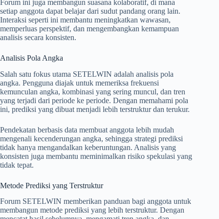
Forum ini juga membangun suasana kolaboratif, di mana
setiap anggota dapat belajar dari sudut pandang orang lain.
Interaksi seperti ini membantu meningkatkan wawasan,
memperluas perspektif, dan mengembangkan kemampuan
analisis secara konsisten.
Analisis Pola Angka
Salah satu fokus utama SETELWIN adalah analisis pola
angka. Pengguna diajak untuk memeriksa frekuensi
kemunculan angka, kombinasi yang sering muncul, dan tren
yang terjadi dari periode ke periode. Dengan memahami pola
ini, prediksi yang dibuat menjadi lebih terstruktur dan terukur.
Pendekatan berbasis data membuat anggota lebih mudah
mengenali kecenderungan angka, sehingga strategi prediksi
tidak hanya mengandalkan keberuntungan. Analisis yang
konsisten juga membantu meminimalkan risiko spekulasi yang
tidak tepat.
Metode Prediksi yang Terstruktur
Forum SETELWIN memberikan panduan bagi anggota untuk
membangun metode prediksi yang lebih terstruktur. Dengan
mencatat hasil sebelumnya, mengamati tren angka, dan