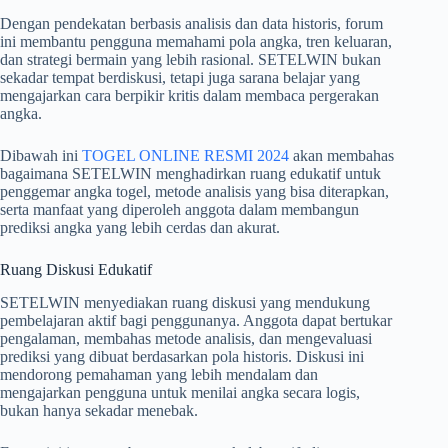
r
Dengan pendekatan berbasis analisis dan data historis, forum
ini membantu pengguna memahami pola angka, tren keluaran,
dan strategi bermain yang lebih rasional. SETELWIN bukan
sekadar tempat berdiskusi, tetapi juga sarana belajar yang
mengajarkan cara berpikir kritis dalam membaca pergerakan
angka.
Dibawah ini
TOGEL ONLINE RESMI 2024
akan membahas
bagaimana SETELWIN menghadirkan ruang edukatif untuk
penggemar angka togel, metode analisis yang bisa diterapkan,
serta manfaat yang diperoleh anggota dalam membangun
prediksi angka yang lebih cerdas dan akurat.
Ruang Diskusi Edukatif
SETELWIN menyediakan ruang diskusi yang mendukung
pembelajaran aktif bagi penggunanya. Anggota dapat bertukar
pengalaman, membahas metode analisis, dan mengevaluasi
prediksi yang dibuat berdasarkan pola historis. Diskusi ini
mendorong pemahaman yang lebih mendalam dan
mengajarkan pengguna untuk menilai angka secara logis,
bukan hanya sekadar menebak.