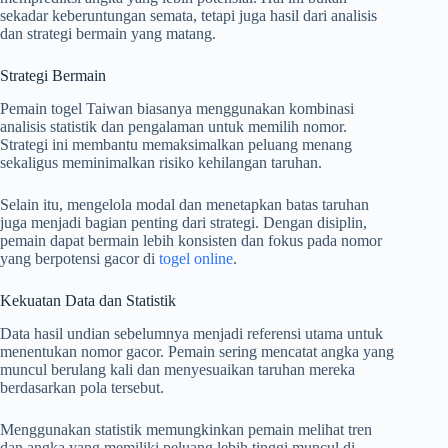
sekadar keberuntungan semata, tetapi juga hasil dari analisis
dan strategi bermain yang matang.
Strategi Bermain
Pemain togel Taiwan biasanya menggunakan kombinasi
analisis statistik dan pengalaman untuk memilih nomor.
Strategi ini membantu memaksimalkan peluang menang
sekaligus meminimalkan risiko kehilangan taruhan.
Selain itu, mengelola modal dan menetapkan batas taruhan
juga menjadi bagian penting dari strategi. Dengan disiplin,
pemain dapat bermain lebih konsisten dan fokus pada nomor
yang berpotensi gacor di
togel online
.
Kekuatan Data dan Statistik
Data hasil undian sebelumnya menjadi referensi utama untuk
menentukan nomor gacor. Pemain sering mencatat angka yang
muncul berulang kali dan menyesuaikan taruhan mereka
berdasarkan pola tersebut.
Menggunakan statistik memungkinkan pemain melihat tren
dan angka yang memiliki peluang lebih tinggi muncul di