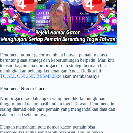
r
Fenomena nomor gacor membuat banyak pemain merasa
beruntung saat strategi dan keberuntungan berpadu. Mari kita
telusuri bagaimana nomor gacor dan strategi bermain bisa
meningkatkan peluang kemenangan Anda. Berikut ini
TOGEL ONLINE RESMI 2024
akan membahasnya.
Fenomena Nomor Gacor
Nomor gacor adalah angka yang memiliki kemungkinan
tinggi muncul dalam hasil undian togel Taiwan. Fenomena ini
sering diamati oleh para pemain yang mengandalkan data dan
catatan hasil sebelumnya.
Dengan memahami pola nomor gacor, pemain bisa
memprediksi angka yang lebih potensial. Hal ini bukan