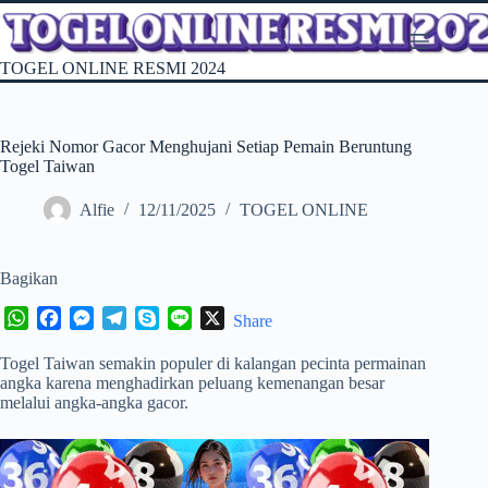
Skip
to
content
TOGEL ONLINE RESMI 2024
Rejeki Nomor Gacor Menghujani Setiap Pemain Beruntung
Togel Taiwan
Alfie
12/11/2025
TOGEL ONLINE
Bagikan
W
F
M
T
S
L
X
Share
h
a
e
e
k
i
Togel Taiwan semakin populer di kalangan pecinta permainan
a
c
s
l
y
n
angka karena menghadirkan peluang kemenangan besar
t
e
s
e
p
e
melalui angka-angka gacor.
s
b
e
g
e
A
o
n
r
p
o
g
a
p
k
e
m