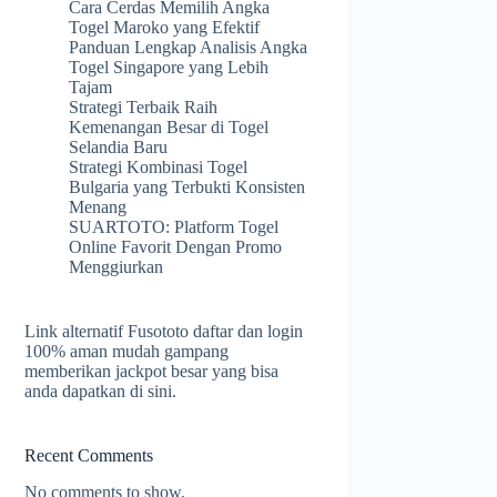
Cara Cerdas Memilih Angka
Togel Maroko yang Efektif
Panduan Lengkap Analisis Angka
Togel Singapore yang Lebih
Tajam
Strategi Terbaik Raih
Kemenangan Besar di Togel
Selandia Baru
Strategi Kombinasi Togel
Bulgaria yang Terbukti Konsisten
Menang
SUARTOTO: Platform Togel
Online Favorit Dengan Promo
Menggiurkan
Link alternatif
Fusototo
daftar dan login
100% aman mudah gampang
memberikan jackpot besar yang bisa
anda dapatkan di sini.
Recent Comments
No comments to show.