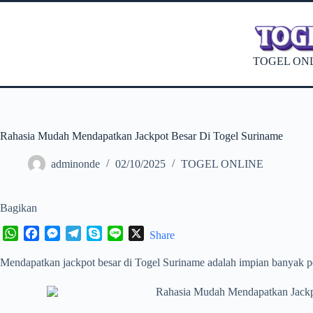
Skip
to
content
TOGEL ONL
Rahasia Mudah Mendapatkan Jackpot Besar Di Togel Suriname
adminonde
02/10/2025
TOGEL ONLINE
Bagikan
W
F
M
T
S
L
X
Share
h
a
e
e
k
i
Mendapatkan jackpot besar di Togel Suriname adalah impian banyak p
a
c
s
l
y
n
t
e
s
e
p
e
s
b
e
g
e
A
o
n
r