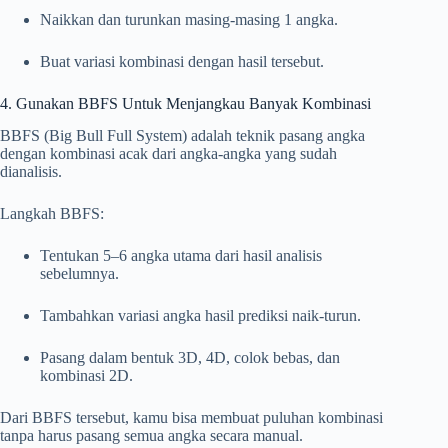
Naikkan dan turunkan masing-masing 1 angka.
Buat variasi kombinasi dengan hasil tersebut.
4. Gunakan BBFS Untuk Menjangkau Banyak Kombinasi
BBFS (Big Bull Full System) adalah teknik pasang angka
dengan kombinasi acak dari angka-angka yang sudah
dianalisis.
Langkah BBFS:
Tentukan 5–6 angka utama dari hasil analisis
sebelumnya.
Tambahkan variasi angka hasil prediksi naik-turun.
Pasang dalam bentuk 3D, 4D, colok bebas, dan
kombinasi 2D.
Dari BBFS tersebut, kamu bisa membuat puluhan kombinasi
tanpa harus pasang semua angka secara manual.