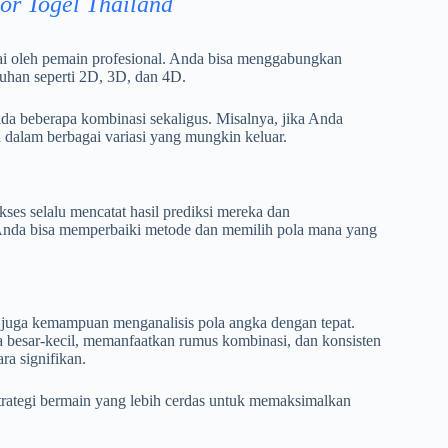
r Togel Thailand
i oleh pemain profesional. Anda bisa menggabungkan
ruhan seperti 2D, 3D, dan 4D.
a beberapa kombinasi sekaligus. Misalnya, jika Anda
dalam berbagai variasi yang mungkin keluar.
s selalu mencatat hasil prediksi mereka dan
 Anda bisa memperbaiki metode dan memilih pola mana yang
 juga kemampuan menganalisis pola angka dengan tepat.
 besar-kecil, memanfaatkan rumus kombinasi, dan konsisten
a signifikan.
strategi bermain yang lebih cerdas untuk memaksimalkan