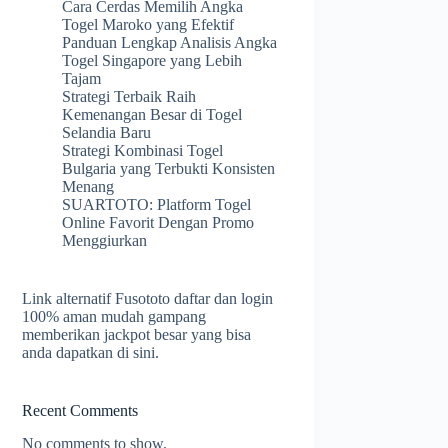
Cara Cerdas Memilih Angka
Togel Maroko yang Efektif
Panduan Lengkap Analisis Angka
Togel Singapore yang Lebih
Tajam
Strategi Terbaik Raih
Kemenangan Besar di Togel
Selandia Baru
Strategi Kombinasi Togel
Bulgaria yang Terbukti Konsisten
Menang
SUARTOTO: Platform Togel
Online Favorit Dengan Promo
Menggiurkan
Link alternatif
Fusototo
daftar dan login
100% aman mudah gampang
memberikan jackpot besar yang bisa
anda dapatkan di sini.
Recent Comments
No comments to show.