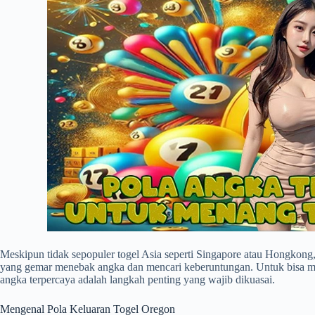
p
o
g
a
p
k
e
m
r
Meskipun tidak sepopuler togel Asia seperti Singapore atau Hongkong
yang gemar menebak angka dan mencari keberuntungan. Untuk bisa m
angka terpercaya adalah langkah penting yang wajib dikuasai.
Mengenal Pola Keluaran Togel Oregon