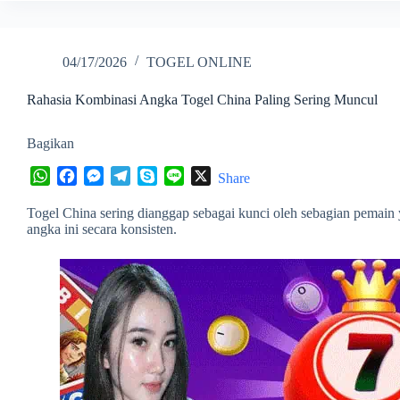
04/17/2026
TOGEL ONLINE
Rahasia Kombinasi Angka Togel China Paling Sering Muncul
Bagikan
W
F
M
T
S
L
X
Share
h
a
e
e
k
i
Togel China sering dianggap sebagai kunci oleh sebagian pemai
a
c
s
l
y
n
angka ini secara konsisten.
t
e
s
e
p
e
s
b
e
g
e
A
o
n
r
p
o
g
a
p
k
e
m
r