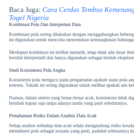
Baca Juga:
Cara Cerdas Tembus Kemenanga
Togel Nigeria
Kombinasi Pola Dan Interpretasi Data
Kombinasi pola sering dilakukan dengan menggabungkan bebera
ini digunakan untuk mencoba menemukan kemungkinan hubungan a
Meskipun kombinasi ini terlihat menarik, tetap tidak ada dasar i
bersifat interpretatif dan hanya digunakan sebagai bentuk eksploras
Studi Konsistensi Pola Angka
Konsistensi pola mengacu pada pengamatan apakah suatu pola an
tertentu. Teknik ini sering digunakan untuk melihat apakah ada ke
Namun, dalam sistem yang benar-benar acak, konsistensi tidak dapa
berubah kapan saja tanpa adanya tanda yang pasti sebelumnya.
Pemahaman Risiko Dalam Analisis Data Acak
Setiap analisis terhadap data acak selalu mengandung risiko kesal
memahami pola sebagai sesuatu yang pasti, padahal sebenarnya han