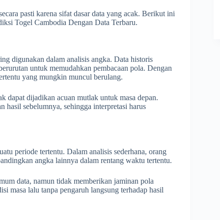
secara pasti karena sifat dasar data yang acak. Berikut ini
diksi Togel Cambodia Dengan Data Terbaru.
ing digunakan dalam analisis angka. Data historis
a berurutan untuk memudahkan pembacaan pola. Dengan
ertentu yang mungkin muncul berulang.
idak dapat dijadikan acuan mutlak untuk masa depan.
ngan hasil sebelumnya, sehingga interpretasi harus
tu periode tertentu. Dalam analisis sederhana, orang
andingkan angka lainnya dalam rentang waktu tertentu.
mum data, namun tidak memberikan jaminan pola
si masa lalu tanpa pengaruh langsung terhadap hasil