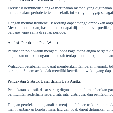
Frekuensi kemunculan angka merupakan metode yang digunakan u
muncul dalam periode tertentu. Teknik ini sering dianggap sebagai
Dengan melihat frekuensi, seseorang dapat mengelompokkan angk
Meskipun demikian, hasil ini tidak dapat dijadikan dasar prediksi
peluang yang sama di setiap periode.
Analisis Perubahan Pola Waktu
Perubahan pola waktu mengacu pada bagaimana angka bergerak dar
digunakan untuk mengamati apakah terdapat pola naik, turun, atau 
Walaupun perubahan ini dapat memberikan gambaran menarik, tida
berlanjut. Sistem acak tidak memiliki keterikatan waktu yang dapa
Pendekatan Statistik Dasar dalam Data Angka
Pendekatan statistik dasar sering digunakan untuk memberikan 
perhitungan sederhana seperti rata-rata, distribusi, dan pengelomp
Dengan pendekatan ini, analisis menjadi lebih terstruktur dan mud
menggambarkan kondisi masa lalu dan tidak dapat digunakan untu