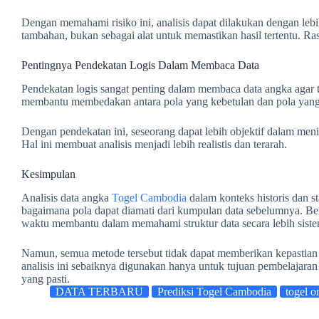
Dengan memahami risiko ini, analisis dapat dilakukan dengan lebi
tambahan, bukan sebagai alat untuk memastikan hasil tertentu. R
Pentingnya Pendekatan Logis Dalam Membaca Data
Pendekatan logis sangat penting dalam membaca data angka agar t
membantu membedakan antara pola yang kebetulan dan pola yang be
Dengan pendekatan ini, seseorang dapat lebih objektif dalam menil
Hal ini membuat analisis menjadi lebih realistis dan terarah.
Kesimpulan
Analisis data angka
Togel Cambodia
dalam konteks historis dan s
bagaimana pola dapat diamati dari kumpulan data sebelumnya. Berb
waktu membantu dalam memahami struktur data secara lebih siste
Namun, semua metode tersebut tidak dapat memberikan kepastian ha
analisis ini sebaiknya digunakan hanya untuk tujuan pembelajaran
yang pasti.
DATA TERBARU
Prediksi Togel Cambodia
togel o