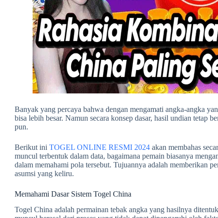
Banyak yang percaya bahwa dengan mengamati angka-angka yang s
bisa lebih besar. Namun secara konsep dasar, hasil undian tetap ber
pun.
Berikut ini
TOGEL ONLINE RESMI 2024
akan membahas secara
muncul terbentuk dalam data, bagaimana pemain biasanya menganal
dalam memahami pola tersebut. Tujuannya adalah memberikan pema
asumsi yang keliru.
Memahami Dasar Sistem Togel China
Togel China adalah permainan tebak angka yang hasilnya ditentuk