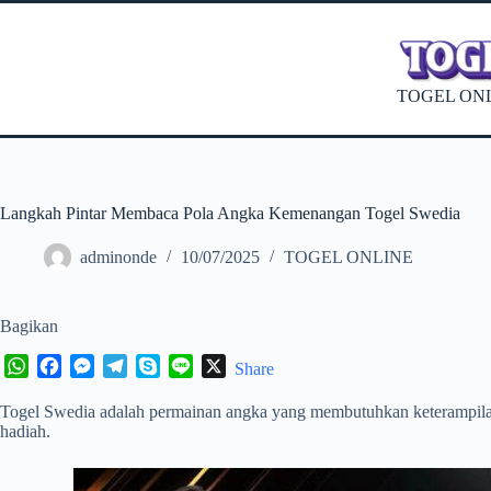
Skip
to
content
TOGEL ONL
Langkah Pintar Membaca Pola Angka Kemenangan Togel Swedia
adminonde
10/07/2025
TOGEL ONLINE
Bagikan
W
F
M
T
S
L
X
Share
h
a
e
e
k
i
Togel Swedia adalah permainan angka yang membutuhkan keterampila
a
c
s
l
y
n
hadiah.
t
e
s
e
p
e
s
b
e
g
e
A
o
n
r