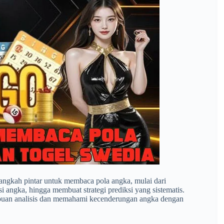
ngkah pintar untuk membaca pola angka, mulai dari
 angka, hingga membuat strategi prediksi yang sistematis.
puan analisis dan memahami kecenderungan angka dengan