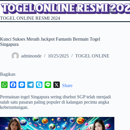
Skip
to
content
TOGEL ONLINE RESMI 2024
Kunci Sukses Meraih Jackpot Fantastis Bermain Togel
Singapura
adminonde
10/25/2025
TOGEL ONLINE
Bagikan
W
F
M
T
S
L
X
Share
h
a
e
e
k
i
Permainan togel Singapura sering disebut SGP telah menjadi
a
c
s
l
y
n
salah satu pasaran paling populer di kalangan pecinta angka
t
e
s
e
p
e
keberuntungan.
s
b
e
g
e
A
o
n
r
p
o
g
a
p
k
e
m