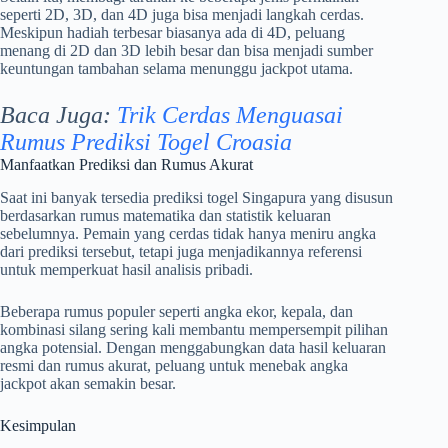
seperti 2D, 3D, dan 4D juga bisa menjadi langkah cerdas.
Meskipun hadiah terbesar biasanya ada di 4D, peluang
menang di 2D dan 3D lebih besar dan bisa menjadi sumber
keuntungan tambahan selama menunggu jackpot utama.
Baca Juga:
Trik Cerdas Menguasai
Rumus Prediksi Togel Croasia
Manfaatkan Prediksi dan Rumus Akurat
Saat ini banyak tersedia prediksi togel Singapura yang disusun
berdasarkan rumus matematika dan statistik keluaran
sebelumnya. Pemain yang cerdas tidak hanya meniru angka
dari prediksi tersebut, tetapi juga menjadikannya referensi
untuk memperkuat hasil analisis pribadi.
Beberapa rumus populer seperti angka ekor, kepala, dan
kombinasi silang sering kali membantu mempersempit pilihan
angka potensial. Dengan menggabungkan data hasil keluaran
resmi dan rumus akurat, peluang untuk menebak angka
jackpot akan semakin besar.
Kesimpulan