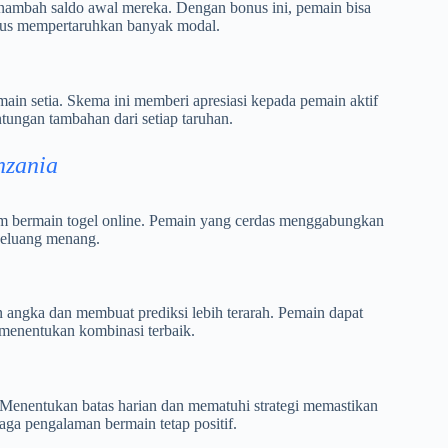
nambah saldo awal mereka. Dengan bonus ini, pemain bisa
arus mempertaruhkan banyak modal.
in setia. Skema ini memberi apresiasi kepada pemain aktif
ungan tambahan dari setiap taruhan.
nzania
dalam bermain togel online. Pemain yang cerdas menggabungkan
peluang menang.
angka dan membuat prediksi lebih terarah. Pemain dapat
menentukan kombinasi terbaik.
 Menentukan batas harian dan mematuhi strategi memastikan
ga pengalaman bermain tetap positif.