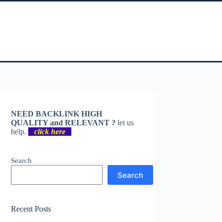
NEED BACKLINK HIGH
QUALITY and RELEVANT ?
let us
help.
click here
Search
Search
Recent Posts