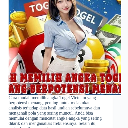
Cara mudah memilih angka Togel Vietnam yang
berpotensi menang, penting untuk melakukan
analisis terhadap data hasil undian sebelumnya dan
mengenali pola yang sering muncul. Anda bisa
memulai dengan mencatat angka-angka yang sering
ditarik dan menganalisis frekuensinya. Selain itu,