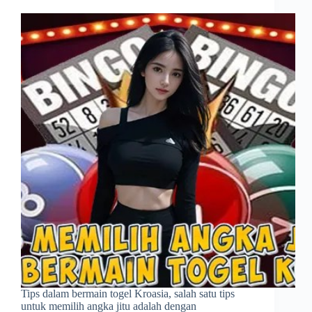
Tips dalam bermain togel Kroasia, salah satu tips
untuk memilih angka jitu adalah dengan