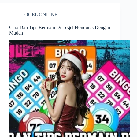
TOGEL ONLINE
Cara Dan Tips Bermain Di Togel Honduras Dengan
Mudah