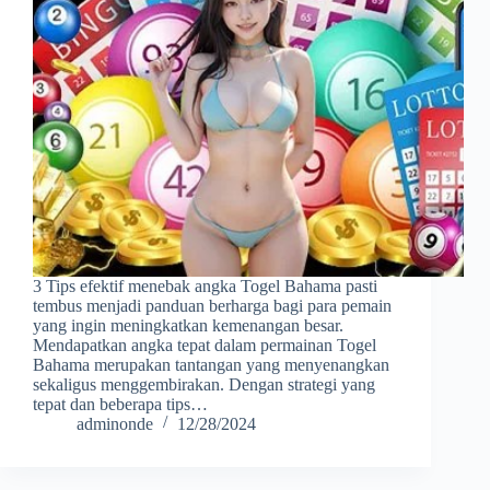
3 Tips efektif menebak angka Togel Bahama pasti
tembus menjadi panduan berharga bagi para pemain
yang ingin meningkatkan kemenangan besar.
Mendapatkan angka tepat dalam permainan Togel
Bahama merupakan tantangan yang menyenangkan
sekaligus menggembirakan. Dengan strategi yang
tepat dan beberapa tips…
adminonde
12/28/2024