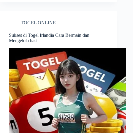
TOGEL ONLINE
Sukses di Togel Irlandia Cara Bermain dan
Mengelola hasil