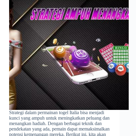
Strategi dalam permainan togel Italia bisa menjadi
kunci yang ampuh untuk meningkatkan peluang dan
menangkan hadiah. Dengan berbagai teknik dan
pendekatan yang ada, pemain dapat memaksimalkan
potensi kemenangan mereka. Berikut ini, kita akan