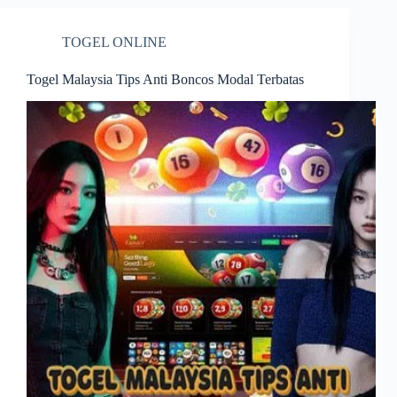
TOGEL ONLINE
Togel Malaysia Tips Anti Boncos Modal Terbatas