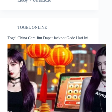
Leboy
04/19/2026
TOGEL ONLINE
Togel China Cara Jitu Dapat Jackpot Gede Hari Ini