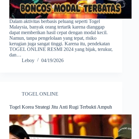
Dalam aktivitas berbasis peluang seperti Togel
Malaysia, banyak orang tertarik karena dianggap
dapat memberikan hasil cepat dengan modal kecil.
Namun, tanpa pengelolaan yang tepat, risiko
kerugian juga sangat tinggi. Karena itu, pendekatan
TOGEL ONLINE RESMI 2024 yang bijak, terukur,
dan…
Leboy
04/19/2026
TOGEL ONLINE
Togel Korea Strategi Jitu Anti Rugi Terbukti Ampuh